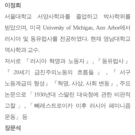
이정희
서울대학교 서양사학과를 졸업하고 박사학위를
받았으며
,
미국
University of Michigan, Ann Arbor
에서
러시아 및 동유럽사를 전공하였다
.
현재 영남대학교
역사학과 교수
.
저서로
『
러시아 혁명과 노동자
』
,
『
동유럽사
』
『
20
세기 급진주의노동의 흐름들
』
,
『
서구
노동계급의 형성
』『
혁명
,
사상
,
사회 변동
』
,
주요
논문으로
「
1930
년대 스딸린 대숙청에 관한 비판적
고찰
」
,
「
뻬레스트로이카 이후 러시아 페미니즘
운동
」
등
장문석