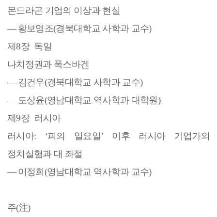
몬드라곤 기업의 이상과 현실
―
황보영조
(
경북대학교 사학과 교수
)
제
8
장
독일
나치정권과 폭스바겐
―
김건우
(
경북대학교 사학과 교수
)
―
도상윤
(
영남대학교 역사학과 대학원
)
제
9
장
러시아
러시아
: ‘
피의 일요일
’
이후 러시아 기업가의
정치실험과 대 좌절
―
이정희
(
영남대학교 역사학과 교수
)
주
(
注
)