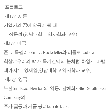
프롤로그
제
1
장
서론
기업가의 꿈이 악몽이 될 때
―
장문석
(
영남대학교 역사학과 교수
)
제
2
장
미국
존
D.
록펠러
John D. Rockefeller
와 러들로
Ludlow
학살
: “
우리의 뼈가 록키산맥의 눈처럼 하얗게 바랠
때까지
”
―
양재열
(
영남대학
교 역사학과 교수
)
제
3
장
영국
뉴턴
Sir Isaac Newton
의 악몽
:
남해회사
the South Sea
Company
의
주가 급등과 거품 붕괴
bubble burst