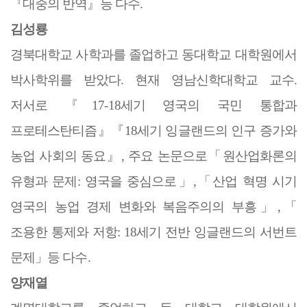
『
대중의 반역
』
등 다수
.
김성룡
경북대학교 사학과를 졸업하고 동대학교 대학원에서
박사학위를 받았다
.
현재 영남신학대학교 교수
.
저서로
『
17-18
세기 영국의 국민 통합과
프로테스탄티즘
』『
18
세기 잉글랜드의 인구 증가와
농업 사회의 동요
』
,
주요 논문으로
「
원산업화론의
유형과 문제
:
영국을 중심으로
」
,
「
산업 혁명 시기
영국의 농업 경제 변화와 복음주의의 부흥
」
,
「
조용한 통제와 저항
: 18
세기 전반 잉글랜드의 서번트
문제
」
등 다수
.
양재열