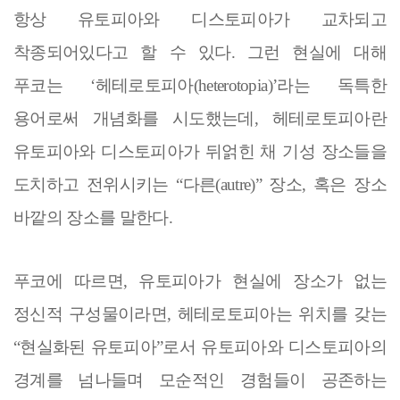
항상 유토피아와 디스토피아가 교차되고
착종되어있다고 할 수 있다
.
그런 현실에 대해
푸코는
‘
헤테로토피아
(heterotopia)’
라는 독특한
용어로써 개념화를 시도했는데
,
헤테로토피아란
유토피아와 디스토피아가 뒤얽힌 채 기성 장소들을
도치하고 전위시키는
“
다른
(autre)”
장소
,
혹은 장소
바깥의 장소를 말한다
.
푸코에 따르면
,
유토피아가 현실에 장소가 없는
정신적 구성물이라면
,
헤테로토피아는 위치를 갖는
“
현실화된 유토피아
”
로서 유토피아와 디스토피아의
경계를 넘나들며 모순적인 경험들이 공존하는