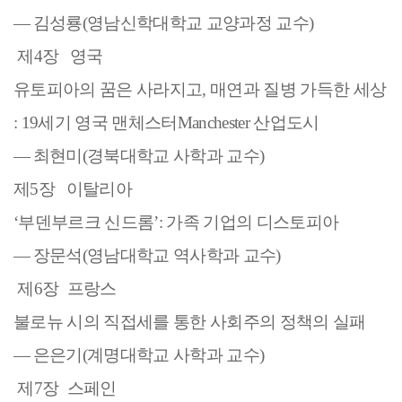
―
김성룡
(
영남신학대학교 교양과정 교수
)
제
4
장
영국
유토피아의 꿈은 사라지고
,
매연과 질병 가득한 세상
: 19
세기 영국 맨체스터
Manchester
산업도시
―
최현미
(
경북대학교 사학과 교수
)
제
5
장
이탈리아
‘
부덴부르크 신드롬
’:
가족 기업의 디스토피아
―
장문석
(
영남대학교 역사학과 교수
)
제
6
장
프랑스
불로뉴 시의 직접세를 통한 사회주의 정책의 실패
―
은은기
(
계명대학교 사학과 교수
)
제
7
장
스페인