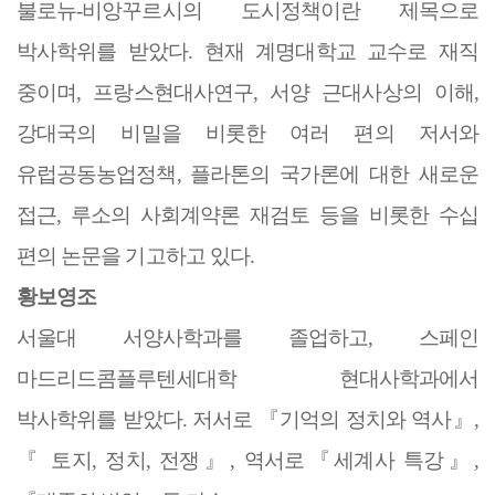
불로뉴
-
비앙꾸르시의 도시정책이란 제목으로
박사학위를 받았다
.
현재 계명대학교 교수로 재직
중이며
,
프랑스현대사연구
,
서양 근대사상의 이해
,
강대국의 비밀을 비롯한 여러 편의 저서와
유럽공동농업정책
,
플라톤의 국가론에 대한 새로운
접근
,
루소의 사회계약론 재검토 등을 비롯한 수십
편의 논문을 기고하고 있다
.
황보영조
서울대 서양사학과를 졸업하고
,
스페인
마드리드콤플루텐세대학 현대사학과에서
박사학위를 받았다
.
저서로
『
기억의 정치와 역사
』
,
『
토지
,
정치
,
전쟁
』
,
역서로
『
세계사 특강
』
,