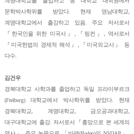
계명대학교를 졸업하고 동 대학교 대학원에서
문학박사학위를 받았다
.
현재 영남대학교
,
계명대학교에서 출강하고 있음
.
주요 저서로서
『
한국인을 위한 미국사
』
,
『
링컨
』
,
역서로서
『
미국헌법의 경제적 해석
』
,
『
미국외교사
』
등
다수
.
김건우
경북대학교 사학과를 졸업하고 독일 프라이부르크
(Freiburg)
대학교에서 박사학위를 받았다
.
현재
경북대학교
,
계명대학교
,
금오공과대학교
,
대구대학교에 출강
.
저서로서
『
흥망으로 본 세계의
역사
』
주요 논문으로
「
바덴
(Baden)
의
NSDAP
」
,