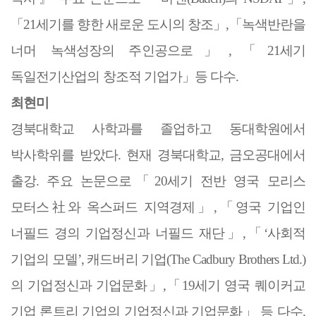
「
21
세기를 향한 새로운 도시의 창조
」
,
「
녹색반란을
너머 녹색성장의 주인공으로
」
,
「
21
세기
독일전기산업의 창조적 기업가
」
등 다수
.
최현미
경북대학교 사학과를 졸업하고 동대학원에서
박사학위를 받았다
.
현재 경북대학교
,
금오공대에서
출강
.
주요 논문으로
「
20
세기 전반 영국 모리스
모터스
社
와 옥스퍼드 지역경제
」
,
「
영국 기업인
너필드 경의 기업정신과 너필드 재단
」
,
「
‘
사회적
기업의 모델
’,
캐드버리 기업
(The Cadbury Brothers Ltd.)
의 기업정신과 기업문화
」
,
「
19
세기 영국 퀘이커교
기업 론트리 기업의 기업정신과 기업문화
」
등 다수
.