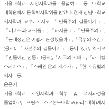
서울대학교 서양사학과를 졸업하고 동 대학교
대학원에서 문학박사학위를 받았다
.
현재 영남대학교
역사학과 교수
.
저서로
『
민족주의 길들이기
』
,
『
피아트와 파시즘
』
,
『
파시즘
』
,
『
민족주의
』
,
『
근대정신은 어떻게 탄생했을까
』
,
『
국부의 조건
』
(
공저
),
『
자본주의 길들이기
』
등이 있고
,
역서로
『
만들어진 전통
』
(
공역
),
『
제국의 지배
』
,
『
래디컬
스페이스
』
,
『
스페인 은의 세계사
』
,
『
현대 유럽의
역사
』
등
.
은은기
서울대학교 서양사학과 학부 및 석사과정을
졸업하고
,
프랑스 소르본느대학교
(
파리
4
대학
)
에서