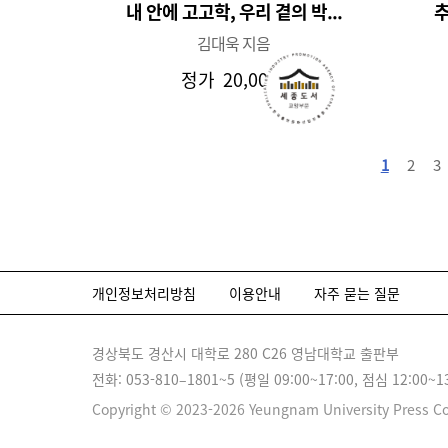
내 안에 고고학, 우리 곁의 박...
추
김대욱 지음
정가
20,000원
1
2
3
개인정보처리방침
이용안내
자주 묻는 질문
경상북도 경산시 대학로 280 C26 영남대학교 출판부
전화: 053-810–1801~5 (평일 09:00~17:00, 점심 12:00~1
Copyright © 2023-2026 Yeungnam University Press Co.