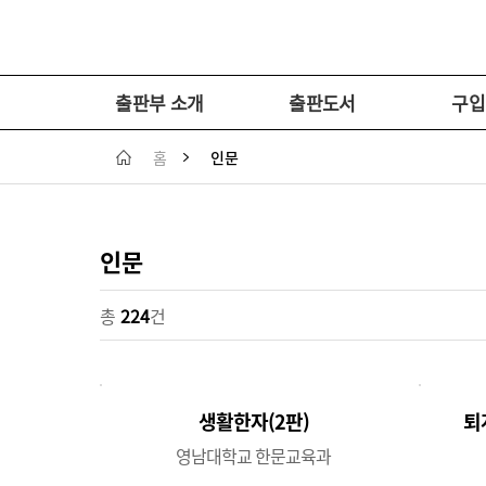
출판부 소개
출판도서
구입
홈
인문
인문
총
224
건
생활한자(2판)
퇴
영남대학교 한문교육과