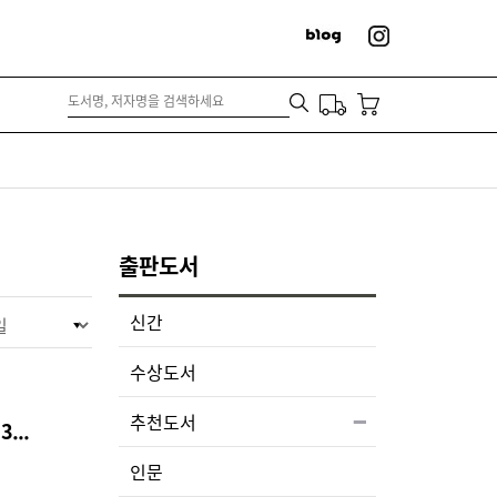
출판도서
신간
수상도서
추천도서
...
인문