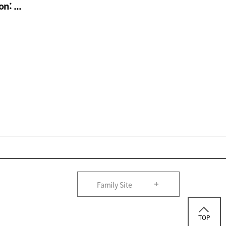
n: ...
Family Site
TOP