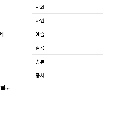
사회
자연
계
예술
주
실용
총류
총서
...