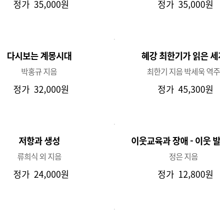
정가
35,000원
정가
35,000원
다시보는 계몽시대
혜강 최한기가 읽은 세
박홍규 지음
최한기 지음 박세욱 역
정가
32,000원
정가
45,300원
저항과 생성
이웃교육과 장애 - 이웃 발굴
류희식 외 지음
정은 지음
정가
24,000원
정가
12,800원